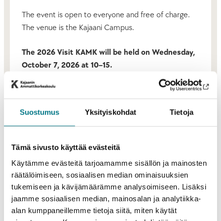
The event is open to everyone and free of charge.
The venue is the Kajaani Campus.
The 2026 Visit KAMK will be held on Wednesday,
October 7, 2026 at 10–15.
Suostumus
Yksityiskohdat
Tietoja
New Names for the Kajaani Campus’ Buildings
Kajaani Campus’ buildings will change on 1 August
2026. The buildings will be knows as:
Tämä sivusto käyttää evästeitä
Käytämme evästeitä tarjoamamme sisällön ja mainosten
Taito 1 → Mänty
räätälöimiseen, sosiaalisen median ominaisuuksien
Taito 2 → Kallio
tukemiseen ja kävijämäärämme analysoimiseen. Lisäksi
jaamme sosiaalisen median, mainosalan ja analytiikka-
Tieto 1 → Puro
alan kumppaneillemme tietoja siitä, miten käytät
Tieto 2 → Kampuskeskus