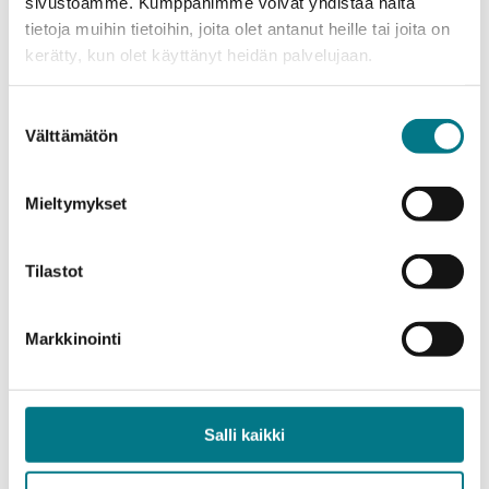
sivustoamme. Kumppanimme voivat yhdistää näitä
tietoja muihin tietoihin, joita olet antanut heille tai joita on
kerätty, kun olet käyttänyt heidän palvelujaan.
Maps
Suostumuksen
Välttämätön
valinta
Arrival and Parking
Mieltymykset
Event Area
Tilastot
Safety
Markkinointi
Contact Us
Feedback
Salli kaikki