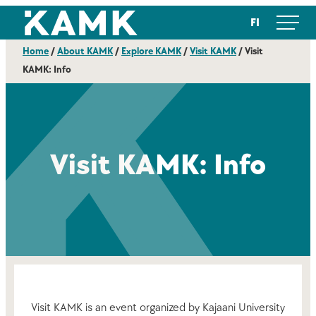
Skip
Kajaanin ammattikorkeakoulu
FI
to
content
Home
/
About KAMK
/
Explore KAMK
/
Visit KAMK
/
Visit
KAMK: Info
Visit KAMK: Info
Visit KAMK is an event organized by Kajaani University