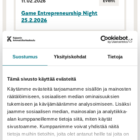
Event
11.02.2026
Game Entrepreneurship Night
25.2.2026
News from KAMK
05.02.2026
Suostumus
Yksityiskohdat
Tietoja
Kainuu’s Fishing Tourism is Evolving –
New Experiences and Greater
Visibility for the Region
Tämä sivusto käyttää evästeitä
Käytämme evästeitä tarjoamamme sisällön ja mainosten
räätälöimiseen, sosiaalisen median ominaisuuksien
tukemiseen ja kävijämäärämme analysoimiseen. Lisäksi
News from KAMK
20.01.2026
jaamme sosiaalisen median, mainosalan ja analytiikka-
alan kumppaneillemme tietoja siitä, miten käytät
The Work Placement Period
sivustoamme. Kumppanimme voivat yhdistää näitä
Familiarises International Nurses with
tietoja muihin tietoihin, joita olet antanut heille tai joita on
the Finnish Healthcare System