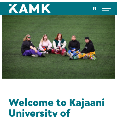
Skip
Kajaanin ammattikorkeakoulu
FI
to
content
Welcome to Kajaani
University of