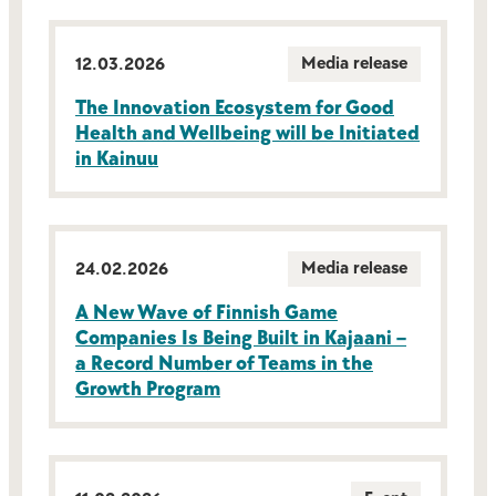
Media release
12.03.2026
The Innovation Ecosystem for Good
Health and Wellbeing will be Initiated
in Kainuu
Media release
24.02.2026
A New Wave of Finnish Game
Companies Is Being Built in Kajaani –
a Record Number of Teams in the
Growth Program