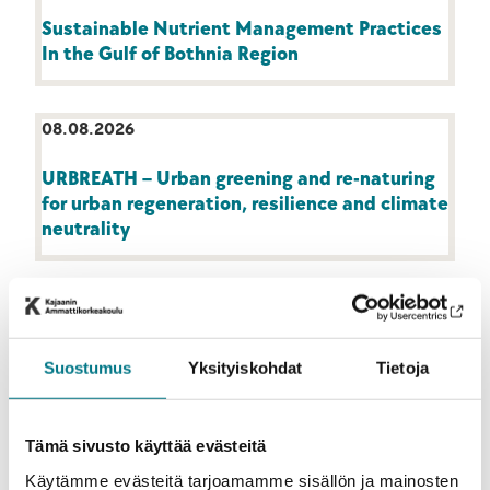
Sustainable Nutrient Management Practices
In the Gulf of Bothnia Region
08.08.2026
URBREATH – Urban greening and re-naturing
for urban regeneration, resilience and climate
neutrality
08.08.2026
Energy Transition Management
Suostumus
Yksityiskohdat
Tietoja
08.08.2026
Tämä sivusto käyttää evästeitä
INSHAPE – European cross regional
Käytämme evästeitä tarjoamamme sisällön ja mainosten