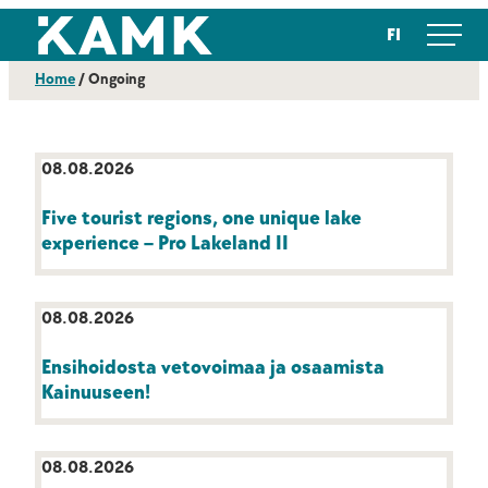
Skip
Kajaanin ammattikorkeakoulu
FI
to
content
Home
/
Ongoing
08.08.2026
Five tourist regions, one unique lake
experience – Pro Lakeland II
08.08.2026
Ensihoidosta vetovoimaa ja osaamista
Kainuuseen!
08.08.2026