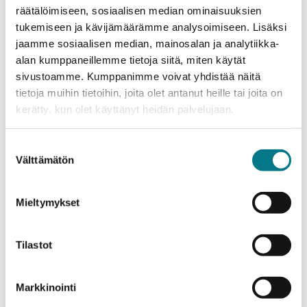
innovation for Sports & Active Healthy
räätälöimiseen, sosiaalisen median ominaisuuksien
Lifestyle
tukemiseen ja kävijämäärämme analysoimiseen. Lisäksi
jaamme sosiaalisen median, mainosalan ja analytiikka-
alan kumppaneillemme tietoja siitä, miten käytät
08.08.2026
sivustoamme. Kumppanimme voivat yhdistää näitä
tietoja muihin tietoihin, joita olet antanut heille tai joita on
Arctic Water Excellence
kerätty, kun olet käyttänyt heidän palvelujaan.
Suostumuksen
08.08.2026
Välttämätön
valinta
Trusted Extremenly Precise Mapping and
Prediction for Emergency Management
Mieltymykset
08.08.2026
Tilastot
Kv-koulutustoiminnan strategisen
Markkinointi
kehittämisen suunnitelma 2026-2030